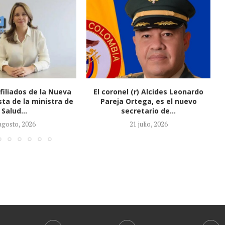
(r) Alcides Leonardo
Honorio Henríquez fue elegido
tega, es el nuevo
como nuevo presidente del
retario de...
Senado
1 julio, 2026
21 julio, 2026