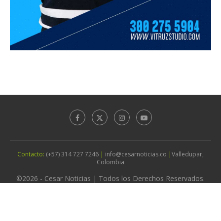
Contacto:
(+57) 314 727 7246
|
info@cesarnoticias.co
|
Valledupar,
Colombia
©2026 - Cesar Noticias | Todos los Derechos Reservados.
Diseño por
Agencia Vitruz Studio
IR ARRIBA