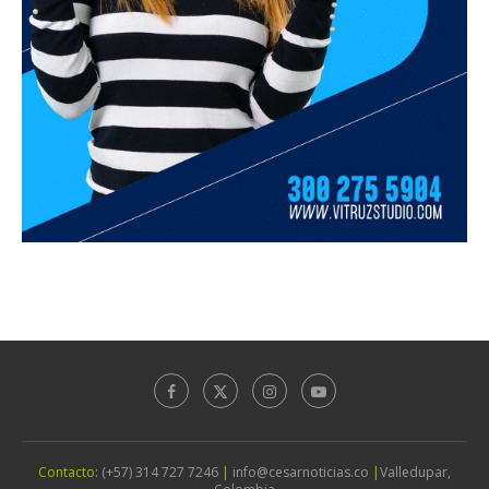
Contacto:
(+57) 314 727 7246
|
info@cesarnoticias.co
|
Valledupar,