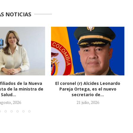
S NOTICIAS
(r) Alcides Leonardo
Honorio Henríquez fue elegido
tega, es el nuevo
como nuevo presidente del
retario de...
Senado
1 julio, 2026
21 julio, 2026