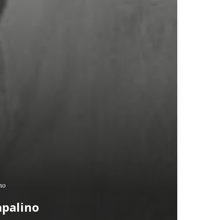
no
apalino