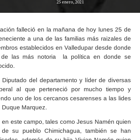
25 enero, 2021
zación falleció en la mañana de hoy lunes 25 de
neciente a una de las familias más raizales de
embros establecidos en Valledupar desde donde
a de las más notoria la política en donde se
ocido.
 Diputado del departamento y líder de diversas
iberal al que perteneció por mucho tiempo y
endo uno de los cercanos cesarenses a las lides
ván Duque Marquez.
do en este campo, tales como Jesus Namén quien
e de su pueblo Chimichagua, también se han
isedec, además de su hija Vivian Namén quien