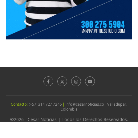
Contacto:
(+57) 314 727 7246
|
info@cesarnoticias.co
|
Valledupar,
Colombia
©2026 - Cesar Noticias | Todos los Derechos Reservados.
Diseño por
Agencia Vitruz Studio