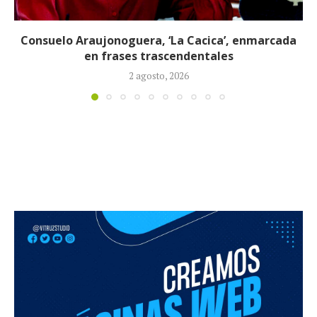
a
EE. UU. imputa al expresidente cubano Raúl Castr
por muerte de cuatro...
21 mayo, 2026