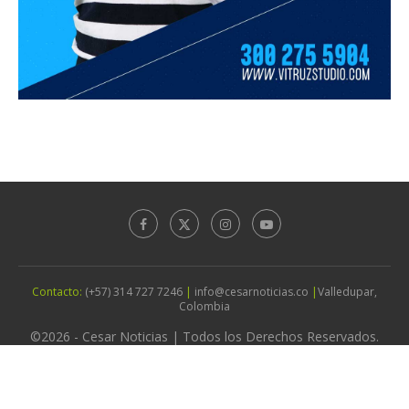
Contacto:
(+57) 314 727 7246
|
info@cesarnoticias.co
|
Valledupar,
Colombia
©2026 - Cesar Noticias | Todos los Derechos Reservados.
Diseño por
Agencia Vitruz Studio
IR ARRIBA