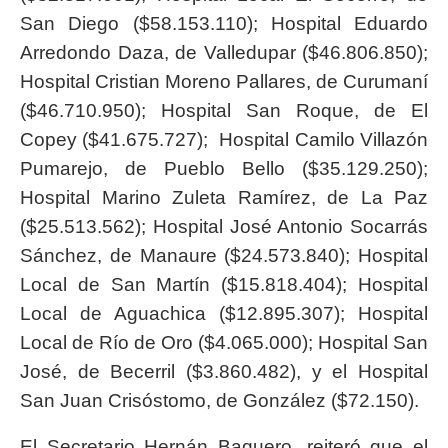
San Diego ($58.153.110); Hospital Eduardo
Arredondo Daza, de Valledupar ($46.806.850);
Hospital Cristian Moreno Pallares, de Curumaní
($46.710.950); Hospital San Roque, de El
Copey ($41.675.727); Hospital Camilo Villazón
Pumarejo, de Pueblo Bello ($35.129.250);
Hospital Marino Zuleta Ramírez, de La Paz
($25.513.562); Hospital José Antonio Socarrás
Sánchez, de Manaure ($24.573.840); Hospital
Local de San Martín ($15.818.404); Hospital
Local de Aguachica ($12.895.307); Hospital
Local de Río de Oro ($4.065.000); Hospital San
José, de Becerril ($3.860.482), y el Hospital
San Juan Crisóstomo, de González ($72.150).
El Secretario Hernán Baquero, reiteró que el