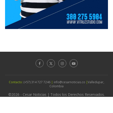
Contacto:
(+57) 314 727 7246
|
info@cesarnoticias.co
|
Valledupar,
Colombia
©2026 - Cesar Noticias | Todos los Derechos Reservados.
Diseño por
Agencia Vitruz Studio
IR ARRIBA