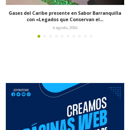
nquilla
Exjefe paramilitar Saúl Severini hizo
revelaciones ante la JEP sobre pres
6 agosto, 2026