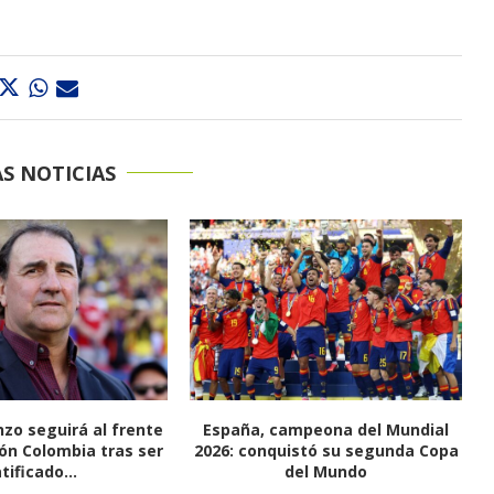
S NOTICIAS
mpeona del Mundial
Valledupar despide una historia
istó su segunda Copa
que se convirtió en leyenda: así
el Mundo
será la...