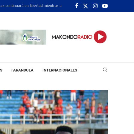
>>
rá en libertad mientras avanza el proceso judicial en su contra
Gases del 
ES
FARANDULA
INTERNACIONALES