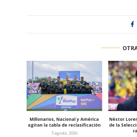
OTRA
 América
Néstor Lorenzo seguirá al frente
España, ca
ificación
de la Selección Colombia tras ser
2026: conqu
ratificado...
d