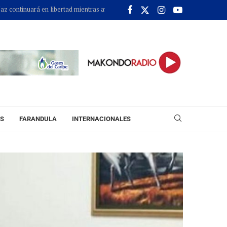
>>
ará en libertad mientras avanza el proceso judicial en su contra
Gases del
ES
FARANDULA
INTERNACIONALES