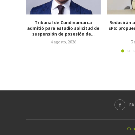
marca
Reducirán afiliados de la Nueva
El coronel 
icitud de
EPS: propuesta de la ministra de
Pareja Or
n de...
Salud...
sec
3 agosto, 2026
2
FA
Con