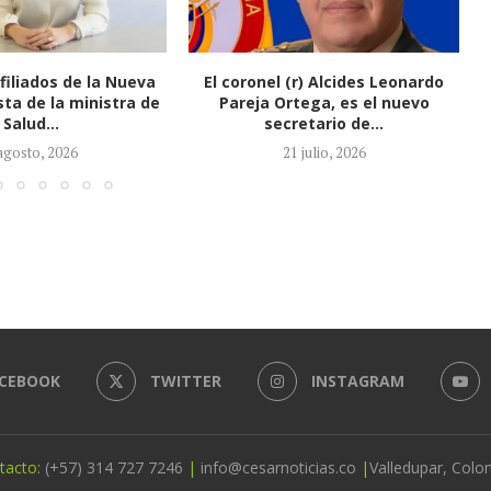
(r) Alcides Leonardo
Honorio Henríquez fue elegido
tega, es el nuevo
como nuevo presidente del
retario de...
Senado
1 julio, 2026
21 julio, 2026
CEBOOK
TWITTER
INSTAGRAM
tacto:
(+57) 314 727 7246
|
info@cesarnoticias.co
|
Valledupar, Colo