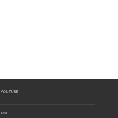
Millonarias irregularidades en la
Inflación anual en Col
Unidad de Víctimas por dar
alcanzó el 6,14% en junio
bienes sin soporte:...
8 julio, 2026
15 julio, 2026
YOUTUBE
mbia