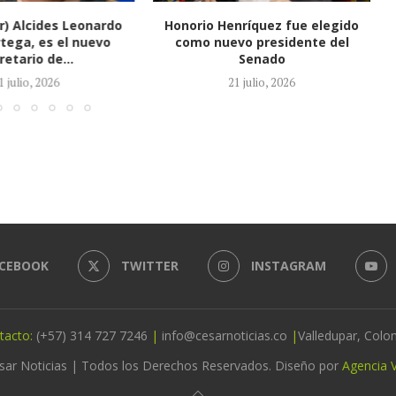
(r) Alcides Leonardo
Honorio Henríquez fue elegido
tega, es el nuevo
como nuevo presidente del
retario de...
Senado
1 julio, 2026
21 julio, 2026
CEBOOK
TWITTER
INSTAGRAM
tacto:
(+57) 314 727 7246
|
info@cesarnoticias.co
|
Valledupar, Colo
sar Noticias | Todos los Derechos Reservados. Diseño por
Agencia V