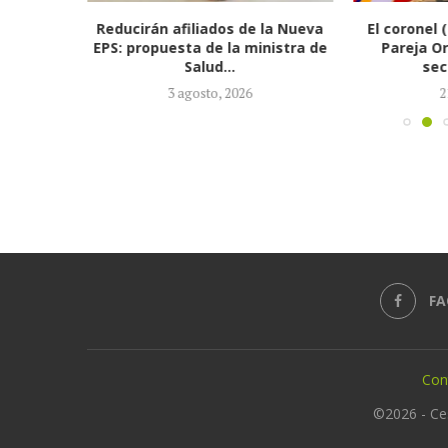
marca
Reducirán afiliados de la Nueva
El coronel 
icitud de
EPS: propuesta de la ministra de
Pareja Or
n de...
Salud...
sec
3 agosto, 2026
2
FA
Con
©2026 - Ce