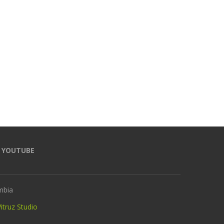
Millonarias irregularidades en la
Inflación anual en Col
Unidad de Víctimas por dar
alcanzó el 6,14% en junio
bienes sin soporte:...
8 julio, 2026
15 julio, 2026
YOUTUBE
mbia
itruz Studio