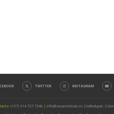
CEBOOK
TWITTER
INSTAGRAM
tacto:
(+57) 314 727 7246
|
info@cesarnoticias.co
|
Valledupar, Colo