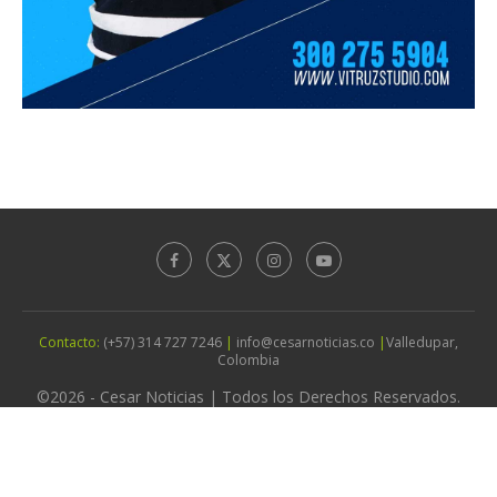
Contacto:
(+57) 314 727 7246
|
info@cesarnoticias.co
|
Valledupar,
Colombia
©2026 - Cesar Noticias | Todos los Derechos Reservados.
Diseño por
Agencia Vitruz Studio
IR ARRIBA