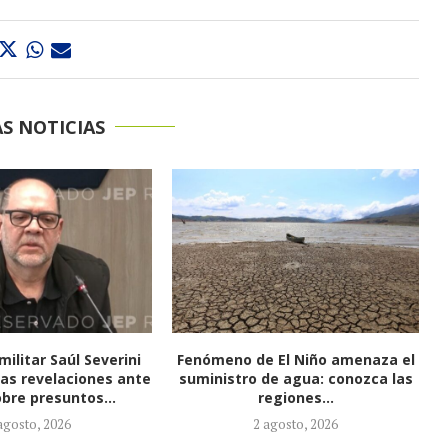
S NOTICIAS
 El Niño amenaza el
Capturado hombre señalado de
de agua: conozca las
asesinar a niña de 3 años
egiones...
atacada a...
agosto, 2026
22 julio, 2026