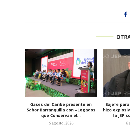
OTRA
ente en
Exjefe paramilitar Saúl Severini
Fenómeno de
 «Legados
hizo explosivas revelaciones ante
suministro 
..
la JEP sobre presuntos...
r
6 agosto, 2026
2 