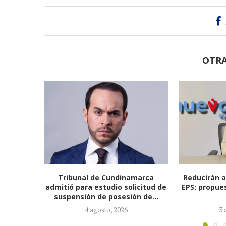
OTRA
marca
Reducirán afiliados de la Nueva
El coronel 
icitud de
EPS: propuesta de la ministra de
Pareja Or
n de...
Salud...
sec
3 agosto, 2026
2