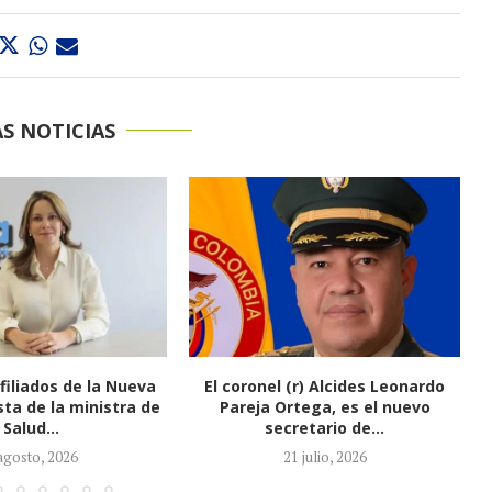
S NOTICIAS
(r) Alcides Leonardo
Honorio Henríquez fue elegido
tega, es el nuevo
como nuevo presidente del
retario de...
Senado
1 julio, 2026
21 julio, 2026