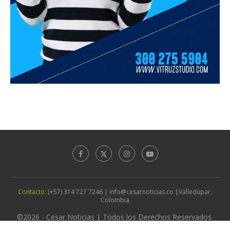
Contacto:
(+57) 314 727 7246
|
info@cesarnoticias.co
|
Valledupar,
Colombia
©2026 - Cesar Noticias | Todos los Derechos Reservados.
Diseño por
Agencia Vitruz Studio