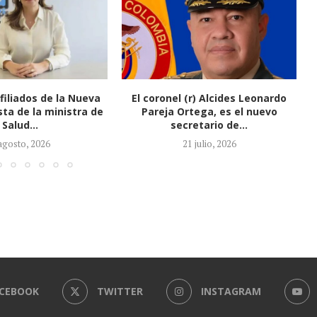
(r) Alcides Leonardo
Honorio Henríquez fue elegido
tega, es el nuevo
como nuevo presidente del
retario de...
Senado
1 julio, 2026
21 julio, 2026
CEBOOK
TWITTER
INSTAGRAM