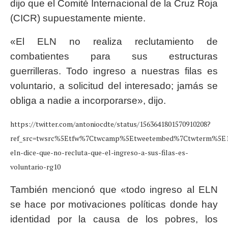
dijo que el Comité Internacional de la Cruz Roja
(CICR) supuestamente miente.
«El ELN no realiza reclutamiento de
combatientes para sus estructuras
guerrilleras. Todo ingreso a nuestras filas es
voluntario, a solicitud del interesado; jamás se
obliga a nadie a incorporarse», dijo.
https://twitter.com/antoniocdte/status/1563641801570910208?
ref_src=twsrc%5Etfw%7Ctwcamp%5Etweetembed%7Ctwterm%5E15
eln-dice-que-no-recluta-que-el-ingreso-a-sus-filas-es-
voluntario-rg10
También mencionó que «todo ingreso al ELN
se hace por motivaciones políticas donde hay
identidad por la causa de los pobres, los