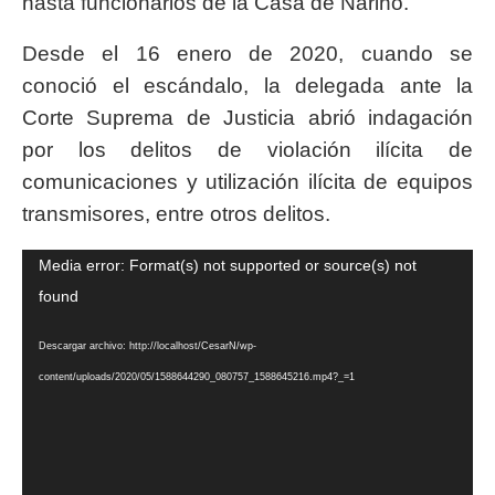
hasta funcionarios de la Casa de Nariño.
Desde el 16 enero de 2020, cuando se
conoció el escándalo, la delegada ante la
Corte Suprema de Justicia abrió indagación
por los delitos de violación ilícita de
comunicaciones y utilización ilícita de equipos
transmisores, entre otros delitos.
Reproductor
Media error: Format(s) not supported or source(s) not
de
found
vídeo
Descargar archivo: http://localhost/CesarN/wp-
content/uploads/2020/05/1588644290_080757_1588645216.mp4?_=1