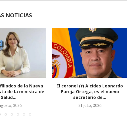
S NOTICIAS
(r) Alcides Leonardo
Honorio Henríquez fue elegido
tega, es el nuevo
como nuevo presidente del
retario de...
Senado
1 julio, 2026
21 julio, 2026