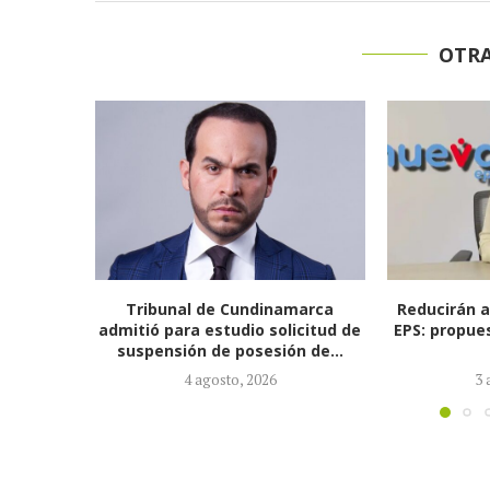
OTRA
marca
Reducirán afiliados de la Nueva
El coronel 
icitud de
EPS: propuesta de la ministra de
Pareja Or
n de...
Salud...
sec
3 agosto, 2026
2