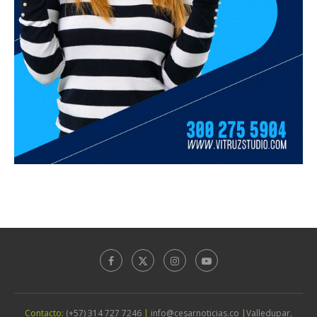
Contacto:
(+57) 314 727 7246
|
info@cesarnoticias.co
|
Valledupar,