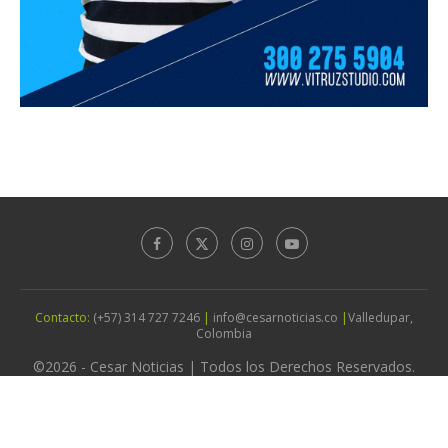
Contacto:
(+57) 314 727 7246
|
info@cesarnoticias.co
|
Valledupar,
Colombia
©2026 - Cesar Noticias | Todos los Derechos Reservados.
Diseño por
Agencia Vitruz Studio
IR ARRIBA