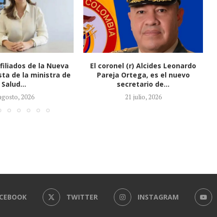
(r) Alcides Leonardo
Honorio Henríquez fue elegido
tega, es el nuevo
como nuevo presidente del
retario de...
Senado
1 julio, 2026
21 julio, 2026
CEBOOK
TWITTER
INSTAGRAM