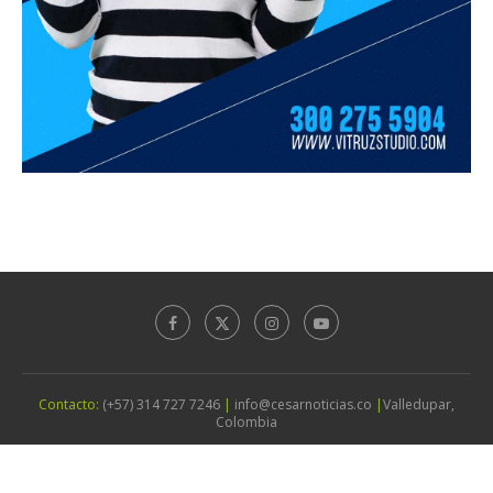
Contacto:
(+57) 314 727 7246
|
info@cesarnoticias.co
|
Valledupar,
Colombia
©2026 - Cesar Noticias | Todos los Derechos Reservados.
Diseño por
Agencia Vitruz Studio