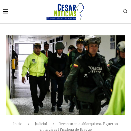
Inicio
Judicial
Recapturan a «Marquitos» Figueroa
en la cárcel Picaleña de Ibagué