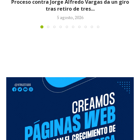
Fiscalía imputó cargos contra alias ‘Calarcá’ como
persona ausente por múltiples delitos
4 agosto, 2026