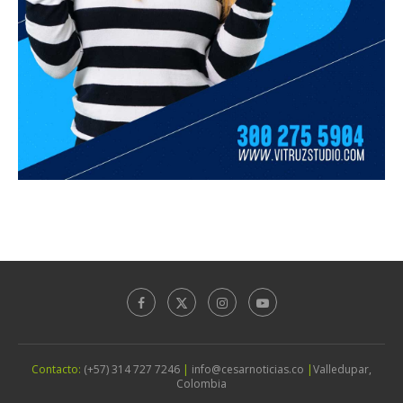
Contacto:
(+57) 314 727 7246
|
info@cesarnoticias.co
|
Valledupar,
Colombia